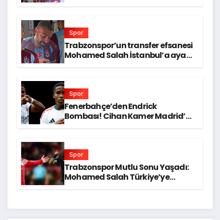
Papara Park’ta Taraftar Buluşu
Gerçekleşiyor!
Spor
Trabzonspor’un transfer efsanesi
Mohamed Salah İstanbul’a ayak
bastı! Formayı giyip ilk sözlerini
söylediği haberimizden detaylar
Spor
Fenerbahçe’den Endrick
Bombası! Cihan Kamer Madrid’e
Gidiyor mu?
Spor
Trabzonspor Mutlu Sonu Yaşadı:
Mohamed Salah Türkiye’ye
Geliyor, KAP Bildirgesi Yayında