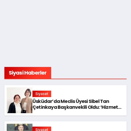
Siyasi Haberler
Siyaset
Üsküdar’da Meclis Üyesi Sibel Tan
Çetinkaya Başkanvekili Oldu: ‘Hizmet
Bırakmayacağız’
Siyaset