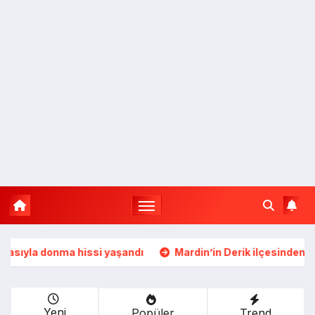
aşandı
Mardin’in Derik ilçesinden 500 tam puanla tarih: Umu
Yeni
Popüler
Trend