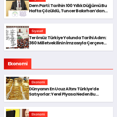
Dem Parti: Tarihin 100 Yıllık Düğümü Bu
Hafta Çözüldü, Tuncer Bakırhan’dan
Önemli Açıklama
Siyaset
Terörsüz Türkiye Yolunda Tarihi Adım:
360 Milletvekilinin İmzasıyla Çerçeve
Yasa Meclis’e Geldi!
Ekonomi
Ekonomi
Dünyanın En Ucuz Altını Türkiye’de
Satıyorlar: Yerel Piyasa Neden Bu
Kadar İtiraf Ediyor?
Ekonomi