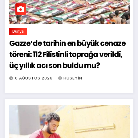
Dünya
Gazze’de tarihin en büyük cenaze
töreni: 112 Filistinli toprağa verildi,
üç yıllık acı son buldu mu?
6 AĞUSTOS 2026
HÜSEYIN