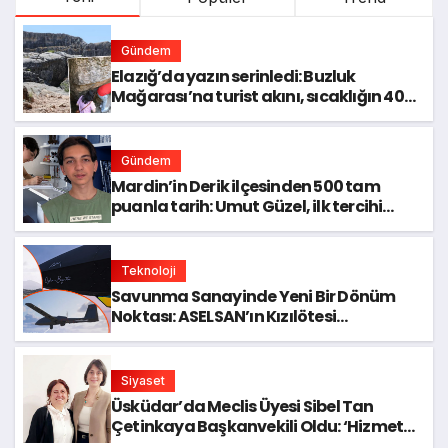
Gündem
Elazığ’da yazın serinledi: Buzluk
Mağarası’na turist akını, sıcaklığın 40
dereceye çıkmasıyla donma hissi
yaşandı
Gündem
Mardin’in Derik ilçesinden 500 tam
puanla tarih: Umut Güzel, ilk tercihi
İstanbul Kabataş Lisesi’ne yerleşti
Teknoloji
Savunma Sanayinde Yeni Bir Dönüm
Noktası: ASELSAN’ın Kızılötesi
Dedektörü Neden Kritik?
Siyaset
Üsküdar’da Meclis Üyesi Sibel Tan
Çetinkaya Başkanvekili Oldu: ‘Hizmet
Bırakmayacağız’