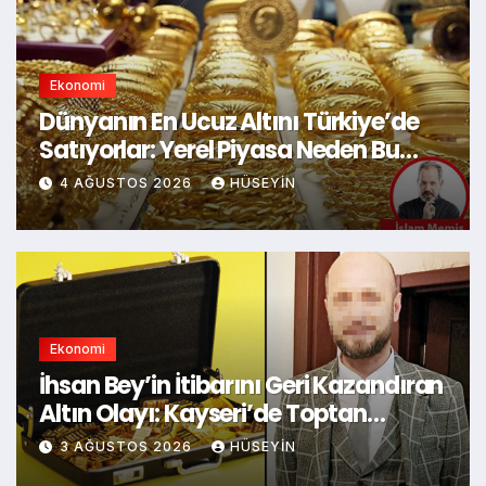
Ekonomi
Dünyanın En Ucuz Altını Türkiye’de
Satıyorlar: Yerel Piyasa Neden Bu
Kadar İtiraf Ediyor?
4 AĞUSTOS 2026
HÜSEYIN
Ekonomi
İhsan Bey’in İtibarını Geri Kazandıran
Altın Olayı: Kayseri’de Toptan
Kuyumculukta Şaşırtıcı Gelişme
3 AĞUSTOS 2026
HÜSEYIN