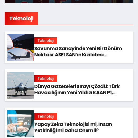
Teknoloji
Teknoloji
Savunma Sanayinde Yeni Bir Dönüm
Noktası: ASELSAN’ın Kızılötesi
Dedektörü Neden Kritik?
Teknoloji
Dünya Gazeteleri Sırayı Çözdü: Türk
Havacılığının Yeni Yıldızı KAAN P1,
Global Dikkati Cebine Alıyor
Teknoloji
Yapay Zeka Teknolojisi mi, İnsan
Yetkinliği mi Daha Önemli?