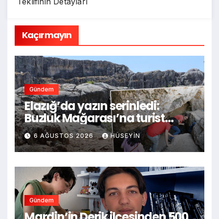
Teklifinin Detayları
Kaçırmayın
Gündem
Elazığ’da yazın serinledi:
Buzluk Mağarası’na turist
akını, sıcaklığın 40 dereceye
6 AĞUSTOS 2026
HÜSEYIN
çıkmasıyla donma hissi
yaşandı
Gündem
Mardin’in Derik ilçesinden 500