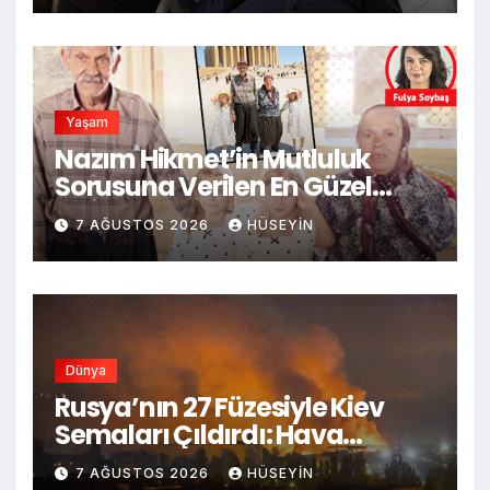
Yaşam
Nazım Hikmet’in Mutluluk
Sorusuna Verilen En Güzel
Cevap: Koşulsuz Sevgiyle
7 AĞUSTOS 2026
HÜSEYIN
Mucizeler İnşa Ediliyor
Dünya
Rusya’nın 27 Füzesiyle Kiev
Semaları Çıldırdı: Hava
Savunması Tamamen
7 AĞUSTOS 2026
HÜSEYIN
Başarısız Oldu ve İnsanlar Can