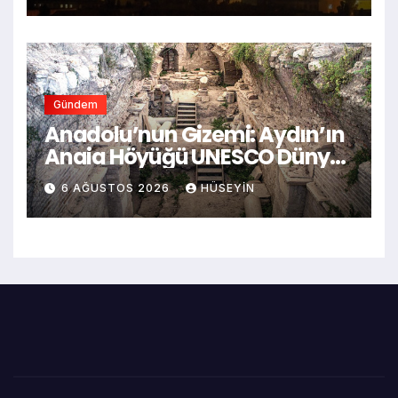
Verdi
Gündem
Anadolu’nun Gizemi: Aydın’ın
Anaia Höyüğü UNESCO Dünya
Mirası Listesine Girdi
6 AĞUSTOS 2026
HÜSEYIN