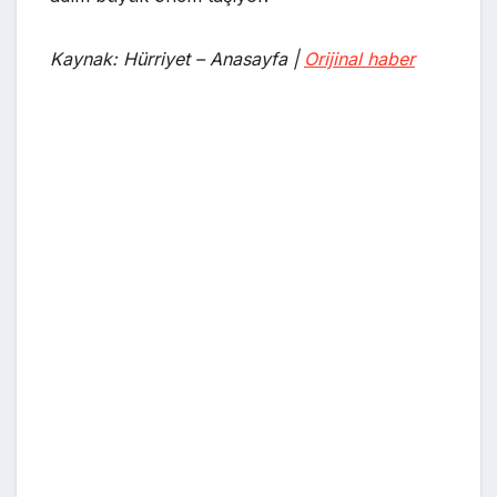
Kaynak: Hürriyet – Anasayfa |
Orijinal haber