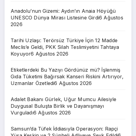
Anadolu’nun Gizemi: Aydın’ın Anaia Höyüğü
UNESCO Dünya Mirası Listesine Girdi
6 Ağustos
2026
Tarihi Uzlaşı: Terörsüz Türkiye İçin 12 Madde
Meclis’e Geldi, PKK Silah Teslimiyetini Tahtaya
Koyuyor
6 Ağustos 2026
Etiketlerdeki Bu Yazıyı Gördünüz mü? İşlenmiş
Gıda Tüketimi Bağırsak Kanseri Riskini Artırıyor,
Uzmanlar Özetledi
6 Ağustos 2026
Adalet Bakanı Gürlek, Uğur Mumcu Ailesiyle
Duygusal Buluşta Birlik ve Dayanışmayı
Vurguladı
6 Ağustos 2026
Samsun’da Tüfek İddiasıyla Operasyon: Rapçi
Yüşa Keskin ve 2 Şüpheli Adliyeye Sevk Edildi
6