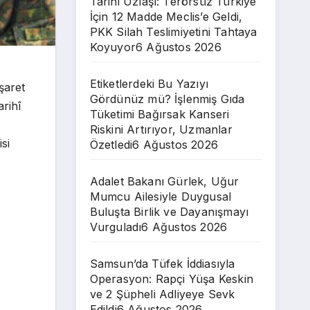
Tarihi Uzlaşı: Terörsüz Türkiye
İçin 12 Madde Meclis’e Geldi,
PKK Silah Teslimiyetini Tahtaya
Koyuyor
6 Ağustos 2026
Etiketlerdeki Bu Yazıyı
işaret
Gördünüz mü? İşlenmiş Gıda
arihî
Tüketimi Bağırsak Kanseri
Riskini Artırıyor, Uzmanlar
si
Özetledi
6 Ağustos 2026
Adalet Bakanı Gürlek, Uğur
Mumcu Ailesiyle Duygusal
Buluşta Birlik ve Dayanışmayı
Vurguladı
6 Ağustos 2026
Samsun’da Tüfek İddiasıyla
Operasyon: Rapçi Yüşa Keskin
ve 2 Şüpheli Adliyeye Sevk
Edildi
6 Ağustos 2026