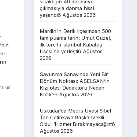
sıcaklığın 40 dereceye
çıkmasıyla donma hissi
yaşandı
6 Ağustos 2026
Mardin’in Derik ilçesinden 500
r
tam puanla tarih: Umut Güzel,
ilk tercihi İstanbul Kabataş
’nın
Lisesi’ne yerleşti
6 Ağustos
ar;
2026
rın
Savunma Sanayinde Yeni Bir
Dönüm Noktası: ASELSAN’ın
i bir
Kızılötesi Dedektörü Neden
Kritik?
6 Ağustos 2026
Üsküdar’da Meclis Üyesi Sibel
Tan Çetinkaya Başkanvekili
Oldu: ‘Hizmet Bırakmayacağız’
6
Ağustos 2026