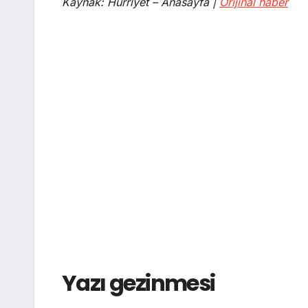
Kaynak: Hürriyet – Anasayfa |
Orijinal haber
Yazı gezinmesi