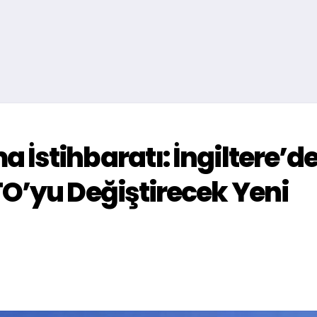
İstihbaratı: İngiltere’d
O’yu Değiştirecek Yeni