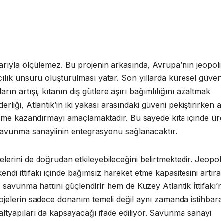
arıyla ölçülemez. Bu projenin arkasında, Avrupa’nın jeopoli
cılık unsuru oluşturulması yatar. Son yıllarda küresel güven
ın artışı, kıtanın dış gütlere aşırı bağımlılığını azaltmak
erliği, Atlantik’in iki yakası arasındaki güveni pekiştirirken 
e kazandırmayı amaçlamaktadır. Bu sayede kıta içinde üre
l savunma sanayiinin entegrasyonu sağlanacaktır.
rini de doğrudan etkileyebileceğini belirtmektedir. Jeopoli
ndi ittifakı içinde bağımsız hareket etme kapasitesini artır
savunma hattını güçlendirir hem de Kuzey Atlantik İttifakı’n
rojelerin sadece donanım temeli değil aynı zamanda istihbar
altyapıları da kapsayacağı ifade ediliyor. Savunma sanayi