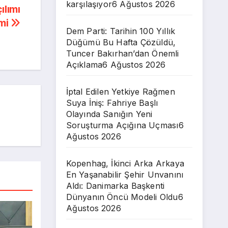
karşılaşıyor
6 Ağustos 2026
ılımı
emi
Dem Parti: Tarihin 100 Yıllık
Düğümü Bu Hafta Çözüldü,
Tuncer Bakırhan’dan Önemli
Açıklama
6 Ağustos 2026
İptal Edilen Yetkiye Rağmen
Suya İniş: Fahriye Başlı
Olayında Sanığın Yeni
Soruşturma Açığına Uçması
6
Ağustos 2026
Kopenhag, İkinci Arka Arkaya
En Yaşanabilir Şehir Unvanını
Aldı: Danimarka Başkenti
Dünyanın Öncü Modeli Oldu
6
Ağustos 2026