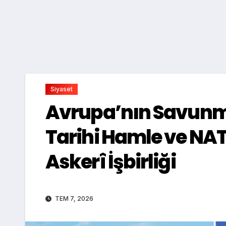
Siyaset
Avrupa’nın Savunma 
Tarihi Hamle ve NAT
Askerî İşbirliği
TEM 7, 2026