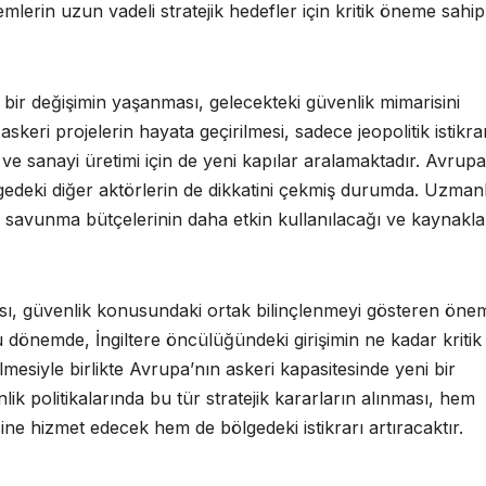
mlerin uzun vadeli stratejik hedefler için kritik öneme sahip
ir değişimin yaşanması, gelecekteki güvenlik mimarisini
keri projelerin hayata geçirilmesi, sadece jeopolitik istikra
ve sanayi üretimi için de yeni kapılar aralamaktadır. Avrupa
edeki diğer aktörlerin de dikkatini çekmiş durumda. Uzmanl
 savunma bütçelerinin daha etkin kullanılacağı ve kaynakla
ası, güvenlik konusundaki ortak bilinçlenmeyi gösteren öneml
 şu dönemde, İngiltere öncülüğündeki girişimin ne kadar kritik
lmesiyle birlikte Avrupa’nın askeri kapasitesinde yeni bir
k politikalarında bu tür stratejik kararların alınması, hem
ne hizmet edecek hem de bölgedeki istikrarı artıracaktır.