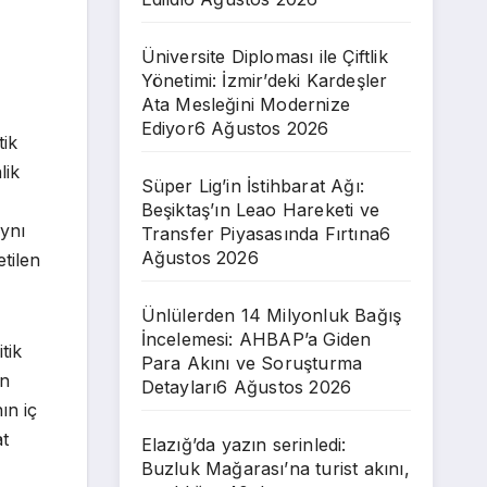
Üniversite Diploması ile Çiftlik
Yönetimi: İzmir’deki Kardeşler
Ata Mesleğini Modernize
Ediyor
6 Ağustos 2026
tik
lik
Süper Lig’in İstihbarat Ağı:
Beşiktaş’ın Leao Hareketi ve
aynı
Transfer Piyasasında Fırtına
6
Ağustos 2026
tilen
Ünlülerden 14 Milyonluk Bağış
İncelemesi: AHBAP’a Giden
tik
Para Akını ve Soruşturma
an
Detayları
6 Ağustos 2026
ın iç
at
Elazığ’da yazın serinledi:
Buzluk Mağarası’na turist akını,