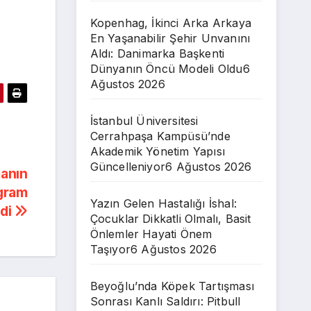
Kopenhag, İkinci Arka Arkaya
En Yaşanabilir Şehir Unvanını
Aldı: Danimarka Başkenti
Dünyanın Öncü Modeli Oldu
6
Ağustos 2026
İstanbul Üniversitesi
Cerrahpaşa Kampüsü’nde
Akademik Yönetim Yapısı
Güncelleniyor
6 Ağustos 2026
anın
ogram
Yazın Gelen Hastalığı İshal:
ldi
Çocuklar Dikkatli Olmalı, Basit
Önlemler Hayati Önem
Taşıyor
6 Ağustos 2026
Beyoğlu’nda Köpek Tartışması
Sonrası Kanlı Saldırı: Pitbull