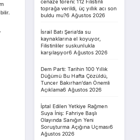
cenaze töreni: 112 Filistinli
zm
toprağa verildi, üç yıllık acı son
ilir.
buldu mu?
6 Ağustos 2026
.
İsrail Batı Şeria’da su
kaynaklarına el koyuyor,
Filistinliler suskunlukla
karşılaşıyor
6 Ağustos 2026
Dem Parti: Tarihin 100 Yıllık
Düğümü Bu Hafta Çözüldü,
Tuncer Bakırhan’dan Önemli
Açıklama
6 Ağustos 2026
İptal Edilen Yetkiye Rağmen
Suya İniş: Fahriye Başlı
Olayında Sanığın Yeni
Soruşturma Açığına Uçması
6
Ağustos 2026