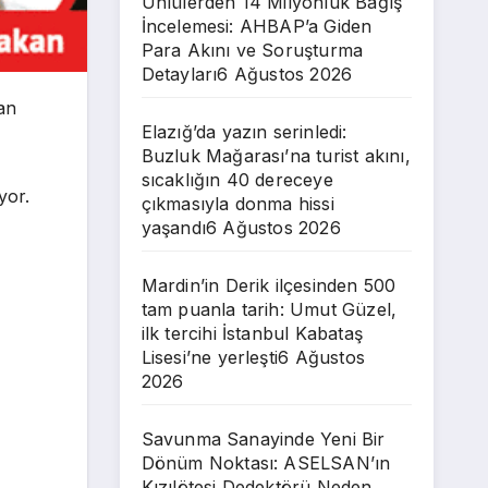
Ünlülerden 14 Milyonluk Bağış
İncelemesi: AHBAP’a Giden
Para Akını ve Soruşturma
Detayları
6 Ağustos 2026
an
Elazığ’da yazın serinledi:
Buzluk Mağarası’na turist akını,
sıcaklığın 40 dereceye
yor.
çıkmasıyla donma hissi
yaşandı
6 Ağustos 2026
Mardin’in Derik ilçesinden 500
tam puanla tarih: Umut Güzel,
ilk tercihi İstanbul Kabataş
Lisesi’ne yerleşti
6 Ağustos
2026
Savunma Sanayinde Yeni Bir
Dönüm Noktası: ASELSAN’ın
Kızılötesi Dedektörü Neden