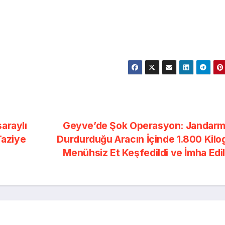
araylı
Geyve’de Şok Operasyon: Jandarm
Taziye
Durdurduğu Aracın İçinde 1.800 Kil
Menühsiz Et Keşfedildi ve İmha Edi