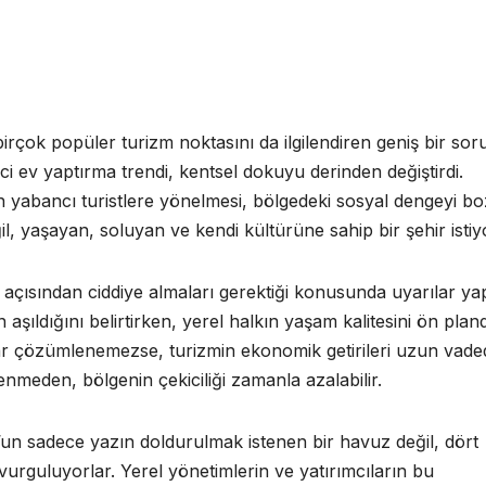
rçok popüler turizm noktasını da ilgilendiren geniş bir sor
inci ev yaptırma trendi, kentsel dokuyu derinden değiştirdi.
in yabancı turistlere yönelmesi, bölgedeki sosyal dengeyi bo
ğil, yaşayan, soluyan ve kendi kültürüne sahip bir şehir istiy
açısından ciddiye almaları gerektiği konusunda uyarılar yap
aşıldığını belirtirken, yerel halkın yaşam kalitesini ön plan
ar çözümlenemezse, turizmin ekonomik getirileri uzun vade
lenmeden, bölgenin çekiciliği zamanla azalabilir.
n sadece yazın doldurulmak istenen bir havuz değil, dört
vurguluyorlar. Yerel yönetimlerin ve yatırımcıların bu