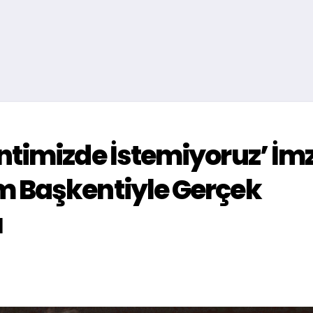
ntimizde İstemiyoruz’ İm
 Başkentiyle Gerçek
ı