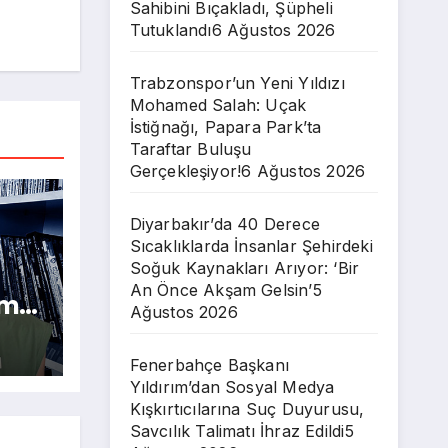
Sahibini Bıçakladı, Şüpheli
Tutuklandı
6 Ağustos 2026
Trabzonspor’un Yeni Yıldızı
Mohamed Salah: Uçak
İstiğnağı, Papara Park’ta
Taraftar Buluşu
Gerçekleşiyor!
6 Ağustos 2026
Diyarbakır’da 40 Derece
Sıcaklıklarda İnsanlar Şehirdeki
Soğuk Kaynakları Arıyor: ‘Bir
An Önce Akşam Gelsin’
5
am
Ağustos 2026
ut
Fenerbahçe Başkanı
Yıldırım’dan Sosyal Medya
Kışkırtıcılarına Suç Duyurusu,
Savcılık Talimatı İhraz Edildi
5