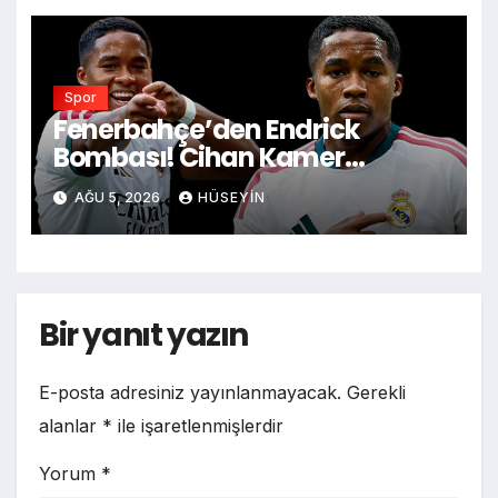
Spor
Fenerbahçe’den Endrick
Bombası! Cihan Kamer
Madrid’e Gidiyor mu?
AĞU 5, 2026
HÜSEYIN
Bir yanıt yazın
E-posta adresiniz yayınlanmayacak.
Gerekli
alanlar
*
ile işaretlenmişlerdir
Yorum
*