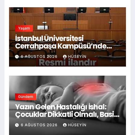
Yaşam
İstanbul Üniversitesi
Cerrahpaşa Kampüsü’nde
Akademik Yönetim Yapısı
6 AĞUSTOS 2026
HÜSEYIN
Güncelleniyor
Gündem
Yazın Gelen Hastalığı İshal:
Çocuklar Dikkatli Olmalı, Basit
Önlemler Hayati Önem Taşıyor
6 AĞUSTOS 2026
HÜSEYIN