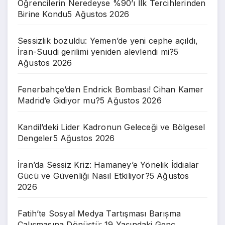
Öğrencilerin Neredeyse %90’ı İlk Tercihlerinden
Birine Kondu
5 Ağustos 2026
Sessizlik bozuldu: Yemen’de yeni cephe açıldı,
İran-Suudi gerilimi yeniden alevlendi mi?
5
Ağustos 2026
Fenerbahçe’den Endrick Bombası! Cihan Kamer
Madrid’e Gidiyor mu?
5 Ağustos 2026
Kandil’deki Lider Kadronun Geleceği ve Bölgesel
Dengeler
5 Ağustos 2026
İran’da Sessiz Kriz: Hamaney’e Yönelik İddialar
Gücü ve Güvenliği Nasıl Etkiliyor?
5 Ağustos
2026
Fatih’te Sosyal Medya Tartışması Barıșma
Çalıșmasına Dönüştü: 19 Yaşındaki Genç