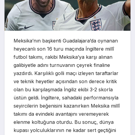
Meksika’nın başkenti Guadalajara’da oynanan
heyecanlı son 16 turu maçında İngiltere millî
futbol takımı, rakibi Meksika’ya karşı alınan
galibiyetle adını turnuvanın çeyrek finaline
yazdırdı. Karşılıklı golli maçı izleyen taraftarlar
ve teknik heyetler açısından son derece kritik
olan bu karşılaşmada İngiliz ekibi 3-2 skorla
üstün geldi. İngiltere, sahadaki performansıyla
seyircilerin beğenisini kazanırken Meksika millî
takımı da evindeki avantajını veremeyerek
elenme koltuğuna oturdu. Bu sonuç, dünya
kupası yolculuklarının ne kadar sert geçtiğini