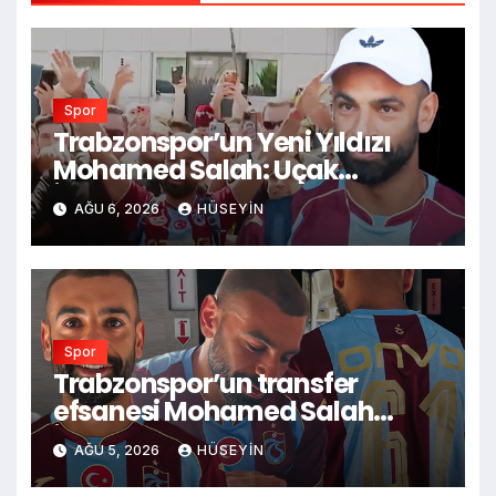
Spor
Trabzonspor’un Yeni Yıldızı
Mohamed Salah: Uçak
İstiğnağı, Papara Park’ta
AĞU 6, 2026
HÜSEYIN
Taraftar Buluşu Gerçekleşiyor!
Spor
Trabzonspor’un transfer
efsanesi Mohamed Salah
İstanbul’a ayak bastı! Formayı
AĞU 5, 2026
HÜSEYIN
giyip ilk sözlerini söylediği
haberimizden detaylar