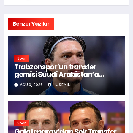
Benzer Yazılar
Spor
Trabzonspor’un transfer
gemisi Suudi Arabistan’a
yelken açıyor: Nunez için 8
AĞU 9, 2026
HÜSEYIN
milyon Euro teklif hazır mı?
Spor
Galatasaray’dan Şok Transfer