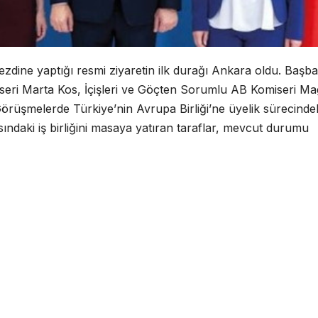
nezdine yaptığı resmi ziyaretin ilk durağı Ankara oldu. Başb
eri Marta Kos, İçişleri ve Göçten Sorumlu AB Komiseri M
. Görüşmelerde Türkiye’nin Avrupa Birliği’ne üyelik sürecinde
asındaki iş birliğini masaya yatıran taraflar, mevcut durumu