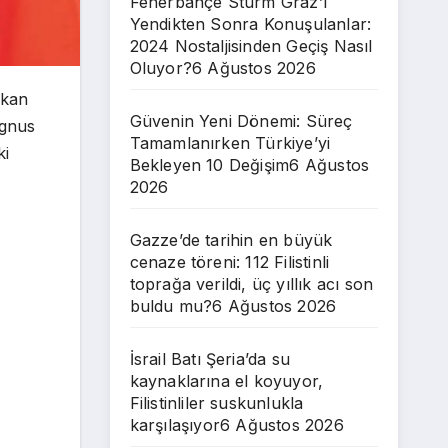
Fenerbahçe Sturm Graz’ı
Yendikten Sonra Konuşulanlar:
2024 Nostaljisinden Geçiş Nasıl
Oluyor?
6 Ağustos 2026
akan
Güvenin Yeni Dönemi: Süreç
agnus
Tamamlanırken Türkiye’yi
ki
Bekleyen 10 Değişim
6 Ağustos
2026
Gazze’de tarihin en büyük
cenaze töreni: 112 Filistinli
toprağa verildi, üç yıllık acı son
buldu mu?
6 Ağustos 2026
İsrail Batı Şeria’da su
kaynaklarına el koyuyor,
Filistinliler suskunlukla
karşılaşıyor
6 Ağustos 2026