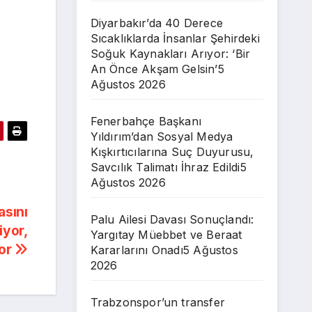
Diyarbakır’da 40 Derece
Sıcaklıklarda İnsanlar Şehirdeki
Soğuk Kaynakları Arıyor: ‘Bir
An Önce Akşam Gelsin’
5
Ağustos 2026
Fenerbahçe Başkanı
Yıldırım’dan Sosyal Medya
Kışkırtıcılarına Suç Duyurusu,
Savcılık Talimatı İhraz Edildi
5
Ağustos 2026
asını
Palu Ailesi Davası Sonuçlandı:
iyor,
Yargıtay Müebbet ve Beraat
yor
Kararlarını Onadı
5 Ağustos
2026
Trabzonspor’un transfer