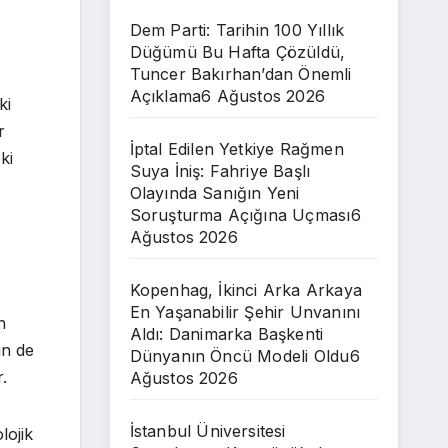
Dem Parti: Tarihin 100 Yıllık
Düğümü Bu Hafta Çözüldü,
Tuncer Bakırhan’dan Önemli
Açıklama
6 Ağustos 2026
ki
r
İptal Edilen Yetkiye Rağmen
ki
Suya İniş: Fahriye Başlı
Olayında Sanığın Yeni
Soruşturma Açığına Uçması
6
Ağustos 2026
Kopenhag, İkinci Arka Arkaya
En Yaşanabilir Şehir Unvanını
n
Aldı: Danimarka Başkenti
in de
Dünyanın Öncü Modeli Oldu
6
.
Ağustos 2026
İstanbul Üniversitesi
lojik