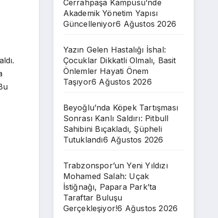
Cerrahpaşa Kampüsü’nde
Akademik Yönetim Yapısı
Güncelleniyor
6 Ağustos 2026
Yazın Gelen Hastalığı İshal:
ldı.
Çocuklar Dikkatli Olmalı, Basit
Önlemler Hayati Önem
a
Taşıyor
6 Ağustos 2026
 Bu
Beyoğlu’nda Köpek Tartışması
Sonrası Kanlı Saldırı: Pitbull
Sahibini Bıçakladı, Şüpheli
Tutuklandı
6 Ağustos 2026
Trabzonspor’un Yeni Yıldızı
Mohamed Salah: Uçak
İstiğnağı, Papara Park’ta
Taraftar Buluşu
Gerçekleşiyor!
6 Ağustos 2026