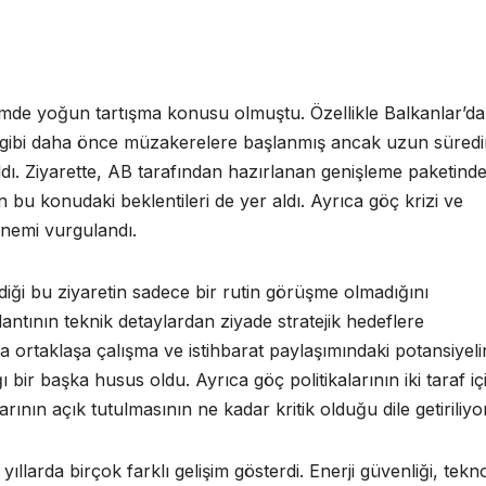
nemde yoğun tartışma konusu olmuştu. Özellikle Balkanlar’da
ye gibi daha önce müzakerelere başlanmış ancak uzun süredi
ı. Ziyarette, AB tarafından hazırlanan genişleme paketinde
ın bu konudaki beklentileri de yer aldı. Ayrıca göç krizi ve
nemi vurgulandı.
diği bu ziyaretin sadece bir rutin görüşme olmadığını
oplantının teknik detaylardan ziyade stratejik hedeflere
 ortaklaşa çalışma ve istihbarat paylaşımındaki potansiyeli
bir başka husus oldu. Ayrıca göç politikalarının iki taraf iç
ının açık tutulmasının ne kadar kritik olduğu dile getiriliyor
yıllarda birçok farklı gelişim gösterdi. Enerji güvenliği, tekno