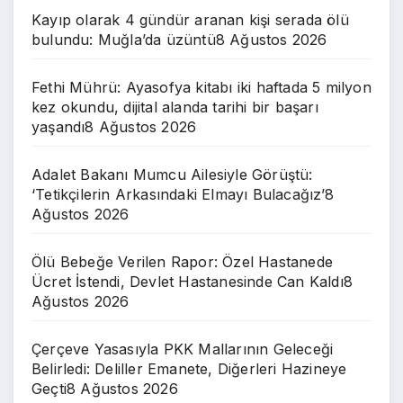
Kayıp olarak 4 gündür aranan kişi serada ölü
bulundu: Muğla’da üzüntü
8 Ağustos 2026
Fethi Mührü: Ayasofya kitabı iki haftada 5 milyon
kez okundu, dijital alanda tarihi bir başarı
yaşandı
8 Ağustos 2026
Adalet Bakanı Mumcu Ailesiyle Görüştü:
‘Tetikçilerin Arkasındaki Elmayı Bulacağız’
8
Ağustos 2026
Ölü Bebeğe Verilen Rapor: Özel Hastanede
Ücret İstendi, Devlet Hastanesinde Can Kaldı
8
Ağustos 2026
Çerçeve Yasasıyla PKK Mallarının Geleceği
Belirledi: Deliller Emanete, Diğerleri Hazineye
Geçti
8 Ağustos 2026