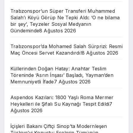
Trabzonspor’un Süper Transferi Muhammed
Salah’ı Köyü Görüp Ne Tepki Aldı: ‘O ne bilama
bir şey’, Teyzeler Sosyal Medyanın
Gündeminde
8 Ağustos 2026
Trabzonspor’da Mohamed Salah Sürprizi: Resmi
Maç Öncesi Servet Kazandırdı!
8 Ağustos 2026
Küllerinden Doğan Hatay: Anahtar Teslim
Töreninde ‘Asrın İnşası’ Başladı, Yayman’den
Memnuniyetli İfade
7 Ağustos 2026
Aspendos Kazıları: 1800 Yaşlı Roma Mermer
Heykelleri ile Şifalı Su Kaynağı Tespit Edildi
7
Ağustos 2026
İçişleri Bakanı Çiftçi Sinop’ta Modernleşen
Türkiye’yi Konuştu: Eselerin Tümünün