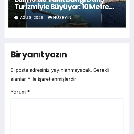
Turizmiyle Büyüyor: 10 Metre
Derinlikte Yeni Bir Cazibe
AĞU 8, 2026
HÜSEYIN
Bir yanıt yazın
E-posta adresiniz yayınlanmayacak.
Gerekli
alanlar
*
ile işaretlenmişlerdir
Yorum
*