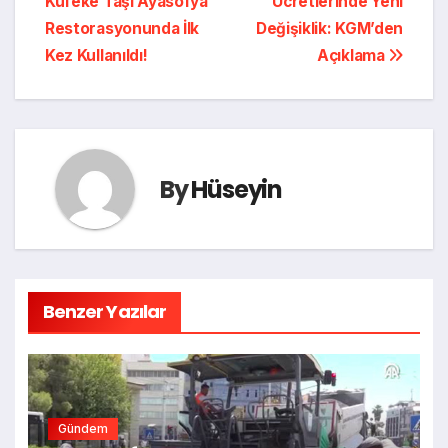
Küfeke Taşı Ayasofya
Ücretlerinde Yeni
Restorasyonunda İlk
Değişiklik: KGM’den
Kez Kullanıldı!
Açıklama
By
Hüseyin
Benzer Yazılar
Gündem