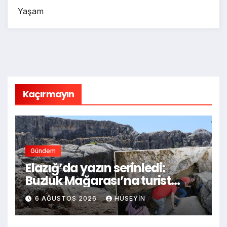
Yaşam
Kaçırmayın
Gündem
Elazığ’da yazın serinledi:
Buzluk Mağarası’na turist
akını, sıcaklığın 40 dereceye
6 AĞUSTOS 2026
HÜSEYIN
çıkmasıyla donma hissi
yaşandı