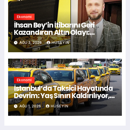
Ekonomi
İhsan Bey’in İtibarını Geri
Kazandıran Altın Olayı:
Kayseri’de Toptan
AĞU 3, 2026
HÜSEYIN
Kuyumculukta Şaşırtıcı
Gelişme
Ekonomi
İstanbul’da Taksici Hayatında
Devrim: Yaş Sınırı Kaldırılıyor,
Yeni Döneme Hazırlık
AĞU 1, 2026
HÜSEYIN
Tamamlandı