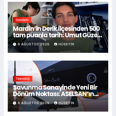
Gündem
Mardin’in Derik ilçesinden 500
tam puanla tarih: Umut Güzel,
ilk tercihi İstanbul Kabataş
6 AĞUSTOS 2026
HÜSEYIN
Lisesi’ne yerleşti
Teknoloji
Savunma Sanayinde Yeni Bir
Dönüm Noktası: ASELSAN’ın
Kızılötesi Dedektörü Neden
6 AĞUSTOS 2026
HÜSEYIN
Kritik?