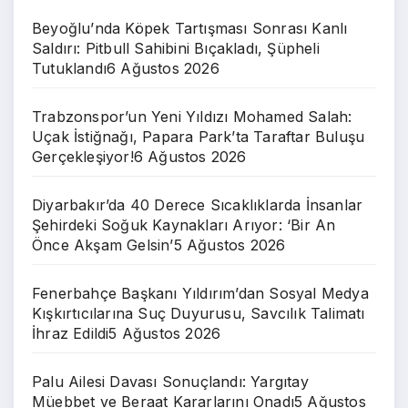
Beyoğlu’nda Köpek Tartışması Sonrası Kanlı
Saldırı: Pitbull Sahibini Bıçakladı, Şüpheli
Tutuklandı
6 Ağustos 2026
Trabzonspor’un Yeni Yıldızı Mohamed Salah:
Uçak İstiğnağı, Papara Park’ta Taraftar Buluşu
Gerçekleşiyor!
6 Ağustos 2026
Diyarbakır’da 40 Derece Sıcaklıklarda İnsanlar
Şehirdeki Soğuk Kaynakları Arıyor: ‘Bir An
Önce Akşam Gelsin’
5 Ağustos 2026
Fenerbahçe Başkanı Yıldırım’dan Sosyal Medya
Kışkırtıcılarına Suç Duyurusu, Savcılık Talimatı
İhraz Edildi
5 Ağustos 2026
Palu Ailesi Davası Sonuçlandı: Yargıtay
Müebbet ve Beraat Kararlarını Onadı
5 Ağustos