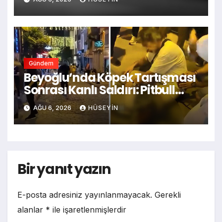
Gündem
Beyoğlu’nda Köpek Tartışması
Sonrası Kanlı Saldırı: Pitbull
Sahibini Bıçakladı, Şüpheli
AĞU 6, 2026
HÜSEYIN
Tutuklandı
Bir yanıt yazın
E-posta adresiniz yayınlanmayacak.
Gerekli
alanlar
*
ile işaretlenmişlerdir