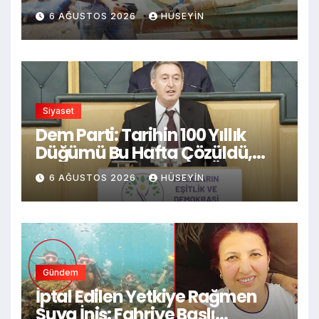
Filistinliler suskunlukla
6 AĞUSTOS 2026
HÜSEYIN
karşılaşıyor
Siyaset
Dem Parti: Tarihin 100 Yıllık
Düğümü Bu Hafta Çözüldü,
Tuncer Bakırhan’dan Önemli
6 AĞUSTOS 2026
HÜSEYIN
Açıklama
Gündem
İptal Edilen Yetkiye Rağmen
Suya İniş: Fahriye Başlı