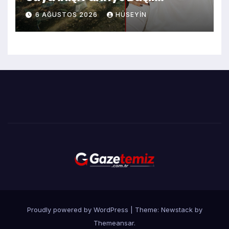
Olayında Sanığın Yeni
6 AĞUSTOS 2026
HÜSEYIN
Soruşturma Açığına Uçması
Proudly powered by WordPress
|
Theme:
Newstack
by
Themeansar
.