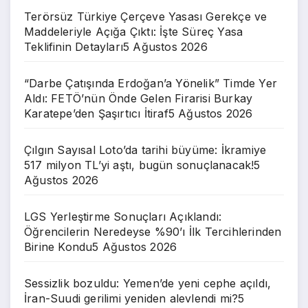
Terörsüz Türkiye Çerçeve Yasası Gerekçe ve
Maddeleriyle Açığa Çıktı: İşte Süreç Yasa
Teklifinin Detayları
5 Ağustos 2026
“Darbe Çatışında Erdoğan’a Yönelik” Timde Yer
Aldı: FETÖ’nün Önde Gelen Firarisi Burkay
Karatepe’den Şaşırtıcı İtiraf
5 Ağustos 2026
Çılgın Sayısal Loto’da tarihi büyüme: İkramiye
517 milyon TL’yi aştı, bugün sonuçlanacak!
5
Ağustos 2026
LGS Yerleştirme Sonuçları Açıklandı:
Öğrencilerin Neredeyse %90’ı İlk Tercihlerinden
Birine Kondu
5 Ağustos 2026
Sessizlik bozuldu: Yemen’de yeni cephe açıldı,
İran-Suudi gerilimi yeniden alevlendi mi?
5