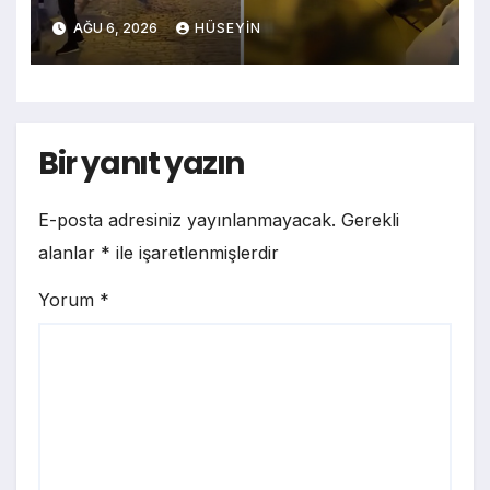
Sahibini Bıçakladı, Şüpheli
AĞU 6, 2026
HÜSEYIN
Tutuklandı
Bir yanıt yazın
E-posta adresiniz yayınlanmayacak.
Gerekli
alanlar
*
ile işaretlenmişlerdir
Yorum
*