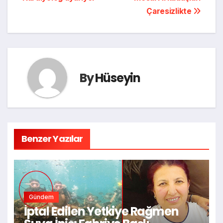
Çaresizlikte
By
Hüseyin
Benzer Yazılar
Gündem
İptal Edilen Yetkiye Rağmen