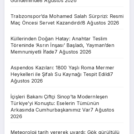
Gündeminde
8 Ağustos 2026
Trabzonspor’da Mohamed Salah Sürprizi: Resmi
Maç Öncesi Servet Kazandırdı!
8 Ağustos 2026
Küllerinden Doğan Hatay: Anahtar Teslim
Töreninde ‘Asrın İnşası’ Başladı, Yayman’den
Memnuniyetli İfade
7 Ağustos 2026
Aspendos Kazıları: 1800 Yaşlı Roma Mermer
Heykelleri ile Şifalı Su Kaynağı Tespit Edildi
7
Ağustos 2026
İçişleri Bakanı Çiftçi Sinop’ta Modernleşen
Türkiye’yi Konuştu: Eselerin Tümünün
Arkasında Cumhurbaşkanımız Var
7 Ağustos
2026
Meteoroloji tarih vererek uyardı: Gök gürültülü