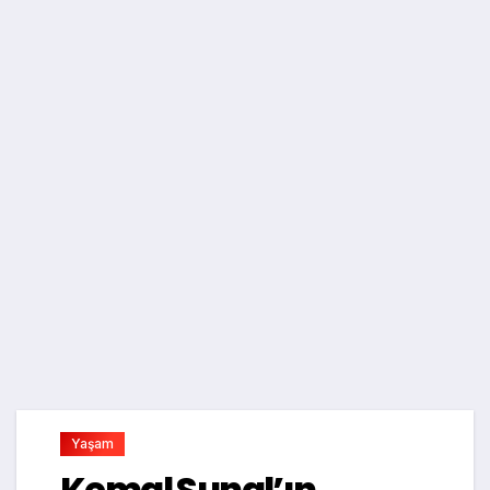
Yaşam
Kemal Sunal’ın