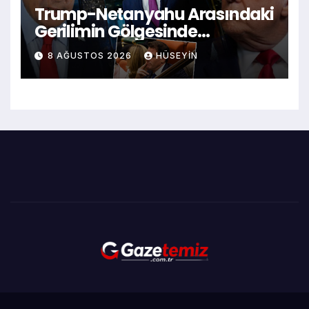
Trump-Netanyahu Arasındaki
Gerilimin Gölgesinde
Washington’a Yüzleşen ‘Gizli
8 AĞUSTOS 2026
HÜSEYIN
El’ Kimdir?