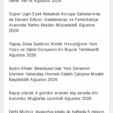
Neler Var?
8 Ağustos 2026
Süper Ligin Ezeli Rekabeti Avrupa Sahalarında
da Devam Ediyor: Galatasaray ve Fenerbahçe
Arasında Nefes Kesilen Mücadele
8 Ağustos
2026
Yapay Zeka Saldırısı: Kimlik Hırsızlığının Yeni
Yüzü ve Dijital Dünyanın En Büyük Tehlikesi!
8
Ağustos 2026
Aydın Efeler Belediyesi’nde Yeni Dönemin
İzlenimi: Vatandaş Hizmeti Odaklı Çalışma Modeli
Başlatıldı
8 Ağustos 2026
Kayıp olarak 4 gündür aranan kişi serada ölü
bulundu: Muğla’da üzüntü
8 Ağustos 2026
Fethi Mührü: Ayasofya kitabı iki haftada 5 milyon