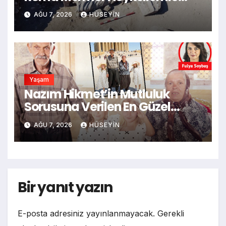
Şifalı Su Kaynağı Tespit Edildi
AĞU 7, 2026
HÜSEYIN
Yaşam
Nazım Hikmet’in Mutluluk
Sorusuna Verilen En Güzel
Cevap: Koşulsuz Sevgiyle
AĞU 7, 2026
HÜSEYIN
Mucizeler İnşa Ediliyor
Bir yanıt yazın
E-posta adresiniz yayınlanmayacak.
Gerekli