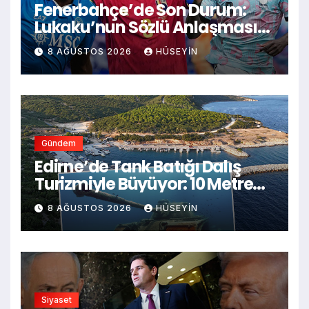
Fenerbahçe’de Son Durum:
Lukaku’nun Sözlü Anlaşması
ve Transfer Pazarının
8 AĞUSTOS 2026
HÜSEYIN
Alevlenen Sezonu
Gündem
Edirne’de Tank Batığı Dalış
Turizmiyle Büyüyor: 10 Metre
Derinlikte Yeni Bir Cazibe
8 AĞUSTOS 2026
HÜSEYIN
Siyaset