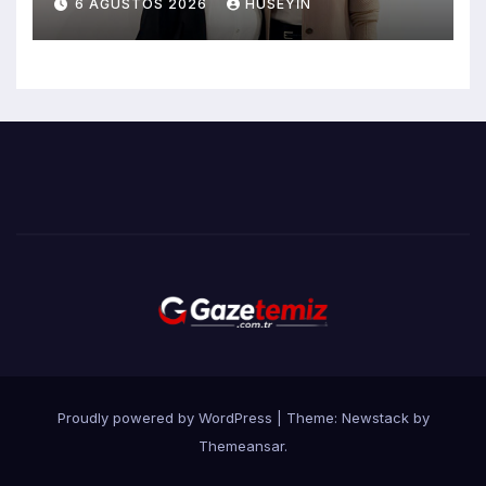
6 AĞUSTOS 2026
HÜSEYIN
Bırakmayacağız’
Proudly powered by WordPress
|
Theme:
Newstack
by
Themeansar
.