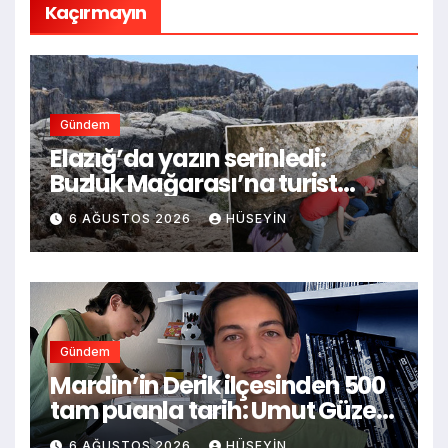
Kaçırmayın
Gündem
Elazığ’da yazın serinledi:
Buzluk Mağarası’na turist
akını, sıcaklığın 40 dereceye
6 AĞUSTOS 2026
HÜSEYIN
çıkmasıyla donma hissi
yaşandı
Gündem
Mardin’in Derik ilçesinden 500
tam puanla tarih: Umut Güzel,
ilk tercihi İstanbul Kabataş
6 AĞUSTOS 2026
HÜSEYIN