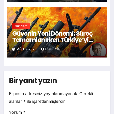
Gündem
Güvenin Yeni Dönemi: Süreç
Tamamlanırken Türkiye’yi
Bekleyen 10 Değişim
AĞU 6, 2026
HÜSEYIN
Bir yanıt yazın
E-posta adresiniz yayınlanmayacak.
Gerekli
alanlar
*
ile işaretlenmişlerdir
Yorum
*