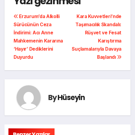
Yazı gezinmesi
Erzurum’da Alkolli
Kara Kuvvetleri’nde
Sürücünün Ceza
Taşımacılık Skandalı:
İndirimi: Acı Anne
Rüşvet ve Fesat
Mahkemenin Kararına
Karıştırma
‘Hayır’ Dediklerini
Suçlamalarıyla Davaya
Duyurdu
Başlandı
By
Hüseyin
Benzer Yazılar