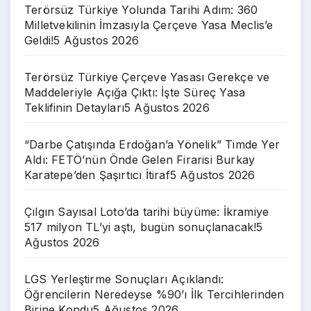
Terörsüz Türkiye Yolunda Tarihi Adım: 360
Milletvekilinin İmzasıyla Çerçeve Yasa Meclis’e
Geldi!
5 Ağustos 2026
Terörsüz Türkiye Çerçeve Yasası Gerekçe ve
Maddeleriyle Açığa Çıktı: İşte Süreç Yasa
Teklifinin Detayları
5 Ağustos 2026
“Darbe Çatışında Erdoğan’a Yönelik” Timde Yer
Aldı: FETÖ’nün Önde Gelen Firarisi Burkay
Karatepe’den Şaşırtıcı İtiraf
5 Ağustos 2026
Çılgın Sayısal Loto’da tarihi büyüme: İkramiye
517 milyon TL’yi aştı, bugün sonuçlanacak!
5
Ağustos 2026
LGS Yerleştirme Sonuçları Açıklandı:
Öğrencilerin Neredeyse %90’ı İlk Tercihlerinden
Birine Kondu
5 Ağustos 2026