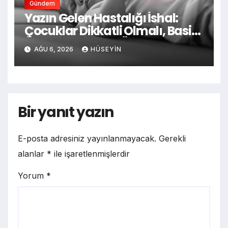
Gündem
Yazın Gelen Hastalığı İshal:
Çocuklar Dikkatli Olmalı, Basit
Önlemler Hayati Önem Taşıyor
AĞU 6, 2026
HÜSEYIN
Bir yanıt yazın
E-posta adresiniz yayınlanmayacak.
Gerekli
alanlar
*
ile işaretlenmişlerdir
Yorum
*