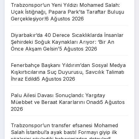
Trabzonspor’un Yeni Yıldızı Mohamed Salah:
Uçak İstiğnağı, Papara Park’ta Taraftar Buluşu
Gerçekleşiyor!
6 Ağustos 2026
Diyarbakır’da 40 Derece Sıcaklıklarda İnsanlar
Şehirdeki Soğuk Kaynakları Arıyor: ‘Bir An
Önce Akşam Gelsin’
5 Ağustos 2026
Fenerbahçe Başkanı Yıldırım’dan Sosyal Medya
Kışkırtıcılarına Suç Duyurusu, Savcılık Talimatı
İhraz Edildi
5 Ağustos 2026
Palu Ailesi Davası Sonuçlandı: Yargıtay
Müebbet ve Beraat Kararlarını Onadı
5 Ağustos
2026
Trabzonspor’un transfer efsanesi Mohamed
Salah İstanbul’a ayak bastı! Formayı giyip ilk
sözlerini söylediği haberimizden detaylar
5