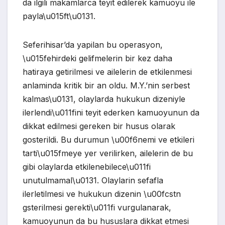
da ilgili makamlarca teyit edilerek kamuoyu ile
payla\u015ft\u0131.
Seferihisar’da yapilan bu operasyon,
\u015fehirdeki gelifmelerin bir kez daha
hatiraya getirilmesi ve ailelerin de etkilenmesi
anlaminda kritik bir an oldu. M.Y.’nin serbest
kalmas\u0131, olaylarda hukukun dizeniyle
ilerlendi\u011fini teyit ederken kamuoyunun da
dikkat edilmesi gereken bir husus olarak
gosterildi. Bu durumun \u00f6nemi ve etkileri
tarti\u015fmeye yer verilirken, ailelerin de bu
gibi olaylarda etkilenebilece\u011fi
unutulmamal\u0131. Olaylarin sefafla
ilerletilmesi ve hukukun dizenin \u00fcstn
gsterilmesi gerekti\u011fi vurgulanarak,
kamuoyunun da bu hususlara dikkat etmesi