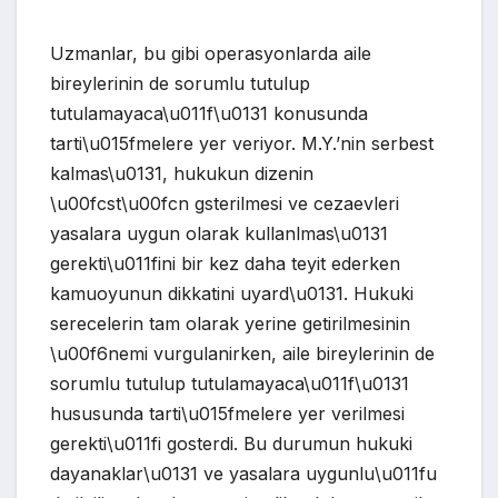
Uzmanlar, bu gibi operasyonlarda aile
bireylerinin de sorumlu tutulup
tutulamayaca\u011f\u0131 konusunda
tarti\u015fmelere yer veriyor. M.Y.’nin serbest
kalmas\u0131, hukukun dizenin
\u00fcst\u00fcn gsterilmesi ve cezaevleri
yasalara uygun olarak kullanlmas\u0131
gerekti\u011fini bir kez daha teyit ederken
kamuoyunun dikkatini uyard\u0131. Hukuki
serecelerin tam olarak yerine getirilmesinin
\u00f6nemi vurgulanirken, aile bireylerinin de
sorumlu tutulup tutulamayaca\u011f\u0131
hususunda tarti\u015fmelere yer verilmesi
gerekti\u011fi gosterdi. Bu durumun hukuki
dayanaklar\u0131 ve yasalara uygunlu\u011fu