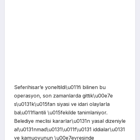
Seferihisar’e yoneltildi\u011fi bilinen bu
operasyon, son zamanlarda gittik\u00e7e
s\u0131k\u015fan siyasi ve idari olaylarla
ba\u011flantili \u015fekilde tanimlaniyor.
Belediye meclisi kararlar\u0131n yasal dizeniyle
al\u0131nmad\u0131\u011f\u0131 iddialar\u0131
ve kamuoyunun \u00e7evresinde