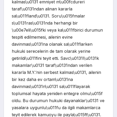
kalmas\u0131 emniyet m\u00fcdureri
taraf\u0131ndan alinan kararla
sa\u011fland\u0131. Soru\u015fmalar
s\u0131ras\u0131nda herhangi bir
\u00e7eli\u015fki veya ka\u011fbirici durumun
tespiti edilmemesi, ailenin evine
davinmas\u0131na olanak sa\u011flarken
hukuki serecelerin de tam olarak yerine
getirildi\u011fini teyit etti. Savc\u0131l\u0131k
makamlar\u0131 taraf\u0131ndan verilen
kararla M.Y.’nin serbest kalmas\u0131, ailenin
bir kez daha ev ortam\u0131na
davinmas\u0131n\u0131 sa\u011flayarak
toplumsal hayata yeniden entegre olmu\u015f
oldu. Bu durumun hukuki dayanaklar\u0131 ve
yasalara uygunlu\u011fu da ilgili makamlarca
teyit edilerek kamuoyu ile payla\u015ft\u0131.