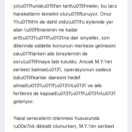
yo\u011funla\u015fan tarti\u015fmeler, bu tarz
hareketlerin temelini olu\u015fturuyor. Onur
Yi\u011fit’in de dahil oldu\u011fu eylemde yer
alan \u00f6neminin ne kadar
artt\u0131\u011f\u0131na dair sinyaller, son
dillerinde siddetle konunun merkeze gelmesini
sa\u011flarken aile bireylerinin de
soru\u015fmaya tabi tutuldu. Ancak M.Y.’nin
serbest kalmas\u0131, operasyonun sadece
ba\u015fkanlar dairesini hedef
almad\u0131\u011f\u0131n\u0131 ve aile
fertlerini de kapsad\u0131\u011f\u0131n\u0131
gsteriyor.
Yasal serecelerin izlenmesi hususunda
\u00e7ok dikkatli olunurken, M.Y.’nin serbest