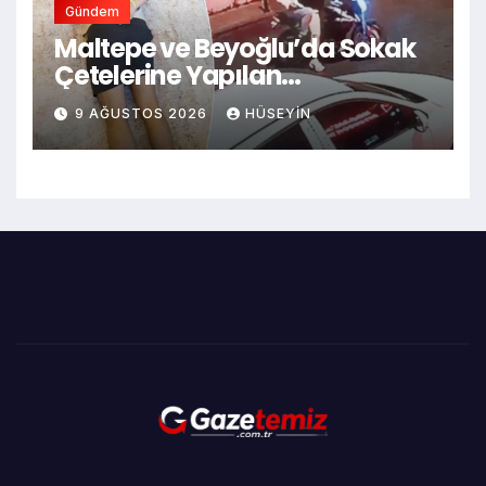
Gündem
Maltepe ve Beyoğlu’da Sokak
Çetelerine Yapılan
Operasyonlarda Son Durum:
9 AĞUSTOS 2026
HÜSEYIN
Teknik Takibe Alındı mı?