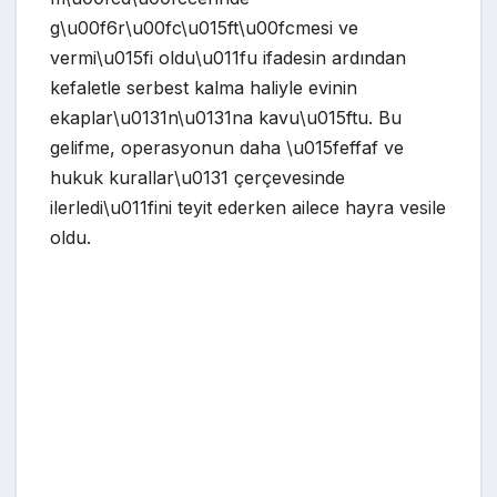
g\u00f6r\u00fc\u015ft\u00fcmesi ve
vermi\u015fi oldu\u011fu ifadesin ardından
kefaletle serbest kalma haliyle evinin
ekaplar\u0131n\u0131na kavu\u015ftu. Bu
gelifme, operasyonun daha \u015feffaf ve
hukuk kurallar\u0131 çerçevesinde
ilerledi\u011fini teyit ederken ailece hayra vesile
oldu.