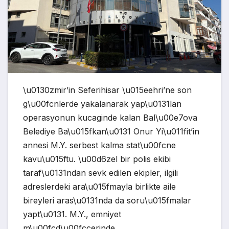
\u0130zmir’in Seferihisar \u015eehri’ne son
g\u00fcnlerde yakalanarak yap\u0131lan
operasyonun kucaginde kalan Bal\u00e7ova
Belediye Ba\u015fkan\u0131 Onur Yi\u011fit’in
annesi M.Y. serbest kalma stat\u00fcne
kavu\u015ftu. \u00d6zel bir polis ekibi
taraf\u0131ndan sevk edilen ekipler, ilgili
adreslerdeki ara\u015fmayla birlikte aile
bireyleri aras\u0131nda da soru\u015fmalar
yapt\u0131. M.Y., emniyet
m\u00fcd\u00fccerinde