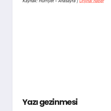
Kaynak: Hürriyet – Anasayfa |
Orijinal haber
Yazı gezinmesi