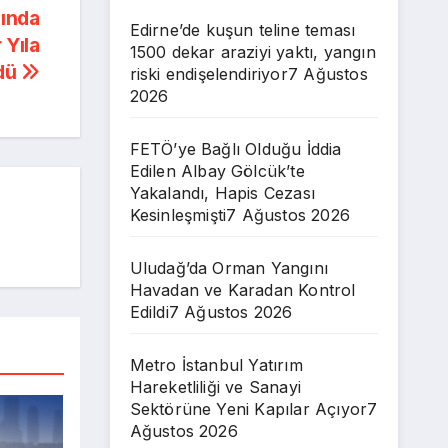
sında
Edirne’de kuşun teline teması
 Yıla
1500 dekar araziyi yaktı, yangın
dü
riski endişelendiriyor
7 Ağustos
2026
FETÖ’ye Bağlı Olduğu İddia
Edilen Albay Gölcük’te
Yakalandı, Hapis Cezası
Kesinleşmişti
7 Ağustos 2026
Uludağ’da Orman Yangını
Havadan ve Karadan Kontrol
Edildi
7 Ağustos 2026
Metro İstanbul Yatırım
Hareketliliği ve Sanayi
Sektörüne Yeni Kapılar Açıyor
7
Ağustos 2026