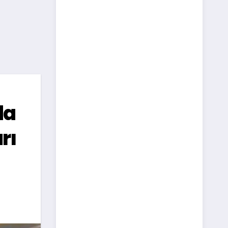
da
rı