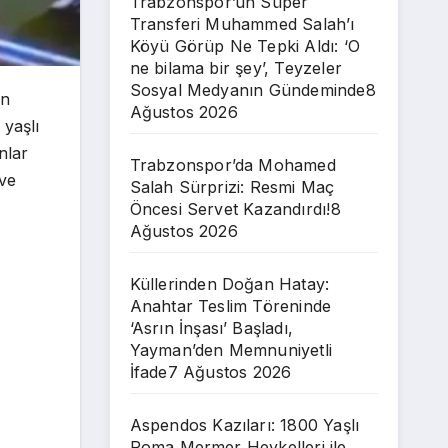
Trabzonspor’un Süper
Transferi Muhammed Salah’ı
Köyü Görüp Ne Tepki Aldı: ‘O
ne bilama bir şey’, Teyzeler
Sosyal Medyanın Gündeminde
8
an
Ağustos 2026
 yaşlı
nlar
Trabzonspor’da Mohamed
 ve
Salah Sürprizi: Resmi Maç
Öncesi Servet Kazandırdı!
8
Ağustos 2026
Küllerinden Doğan Hatay:
Anahtar Teslim Töreninde
‘Asrın İnşası’ Başladı,
Yayman’den Memnuniyetli
İfade
7 Ağustos 2026
Aspendos Kazıları: 1800 Yaşlı
Roma Mermer Heykelleri ile