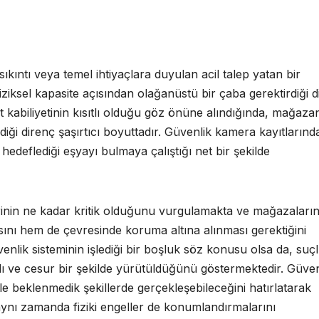
ıkıntı veya temel ihtiyaçlara duyulan acil talep yatan bir
ziksel kapasite açısından olağanüstü bir çaba gerektirdiği d
t kabiliyetinin kısıtlı olduğu göz önüne alındığında, mağaza
erdiği direnç şaşırtıcı boyuttadır. Güvenlik kamera kayıtlarınd
edeflediği eşyayı bulmaya çalıştığı net bir şekilde
nin ne kadar kritik olduğunu vurgulamakta ve mağazaların 
masını hem de çevresinde koruma altına alınması gerektiğini
nlik sisteminin işlediği bir boşluk söz konusu olsa da, su
lı ve cesur bir şekilde yürütüldüğünü göstermektedir. Güven
ikle beklenmedik şekillerde gerçekleşebileceğini hatırlatarak
 aynı zamanda fiziki engeller de konumlandırmalarını