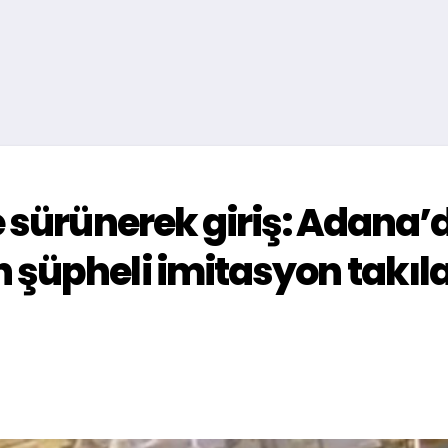
e sürünerek giriş: Adana’
şüpheli imitasyon takıla