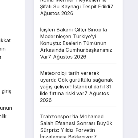
Şifalı Su Kaynağı Tespit Edildi
7
Ağustos 2026
İçişleri Bakanı Çiftçi Sinop’ta
Modernleşen Türkiye’yi
ikkat
Konuştu: Eselerin Tümünün
nın
Arkasında Cumhurbaşkanımız
Var
7 Ağustos 2026
a
Meteoroloji tarih vererek
uyardı: Gök gürültülü sağanak
yağış geliyor! İstanbul dahil 31
giriş
ilde fırtına riski var
7 Ağustos
2026
çlunun
lik
Trabzonspor’da Mohamed
Salah Efsanesi Sonrası Büyük
Sürpriz: Yıldız Forvetin
İmzalaması Bekleniyor
7