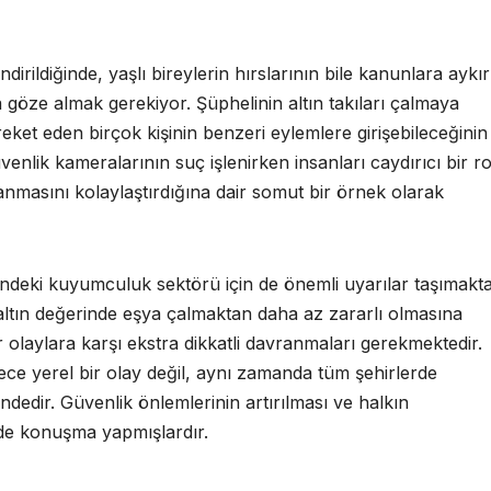
rildiğinde, yaşlı bireylerin hırslarının bile kanunlara aykır
a göze almak gerekiyor. Şüphelinin altın takıları çalmaya
et eden birçok kişinin benzeri eylemlere girişebileceğinin
enlik kameralarının suç işlenirken insanları caydırıcı bir ro
lanmasını kolaylaştırdığına dair somut bir örnek olarak
sindeki kuyumculuk sektörü için de önemli uyarılar taşımakta
 altın değerinde eşya çalmaktan daha az zararlı olmasına
 olaylara karşı ekstra dikkatli davranmaları gerekmektedir.
ece yerel bir olay değil, aynı zamanda tüm şehirlerde
ndedir. Güvenlik önlemlerinin artırılması ve halkın
r de konuşma yapmışlardır.