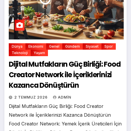
Dünya
Ekonomi
Genel
Gündem
Siyaset
Spor
Teknoloji
Yaşam
Dijital Mutfakların Güç Birliği: Food
Creator Network ile İçeriklerinizi
Kazanca Dönüştürün
2 TEMMUZ 2026
ADMIN
Dijital Mutfakların Güç Birliği: Food Creator
Network ile İçeriklerinizi Kazanca Dönüştürün
Food Creator Network: Yemek İçerik Üreticileri İçin