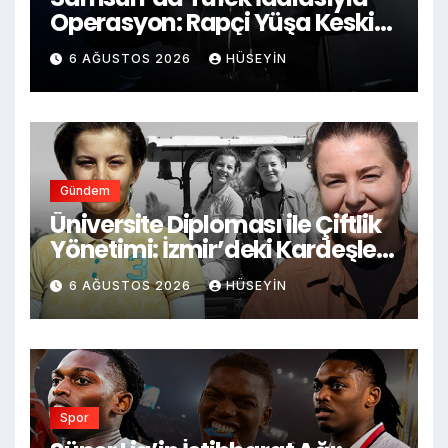
Operasyon: Rapçi Yüşa Keskin
ve 2 Şüpheli Adliyeye Sevk
6 AĞUSTOS 2026
HÜSEYIN
Edildi
Gündem
Üniversite Diploması ile Çiftlik
Yönetimi: İzmir’deki Kardeşler
Ata Mesleğini Modernize
6 AĞUSTOS 2026
HÜSEYIN
Ediyor
Spor