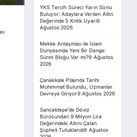
YKS Tercih Süreci Yarın Sonu
Buluyor: Adaylara Verilen Altın
Değerinde 5 Kritik Uyarı
9
Ağustos 2026
sı
Mekke Anlaşması ile İslam
Dünyasında Yeni Bir Denge:
Sünni Bloğu Var mı?
9 Ağustos
2026
Çanakkale Plajında Tarihi
Mühimmat Bulundu, Uzmanlar
Devreye Giriyor
9 Ağustos 2026
Sancaktepe’de Döviz
Bürosundan 9 Milyon Lira
Değerindeki Altını Çalan
Şüpheli Tutuklandı
9 Ağustos
2026