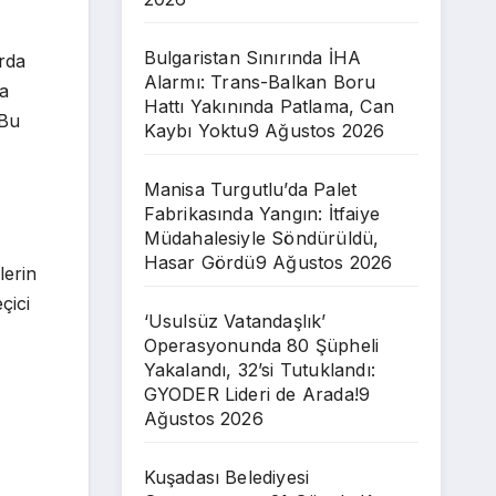
Bulgaristan Sınırında İHA
rda
Alarmı: Trans-Balkan Boru
da
Hattı Yakınında Patlama, Can
 Bu
Kaybı Yoktu
9 Ağustos 2026
Manisa Turgutlu’da Palet
Fabrikasında Yangın: İtfaiye
Müdahalesiyle Söndürüldü,
Hasar Gördü
9 Ağustos 2026
lerin
çici
‘Usulsüz Vatandaşlık’
Operasyonunda 80 Şüpheli
Yakalandı, 32’si Tutuklandı:
GYODER Lideri de Arada!
9
Ağustos 2026
Kuşadası Belediyesi