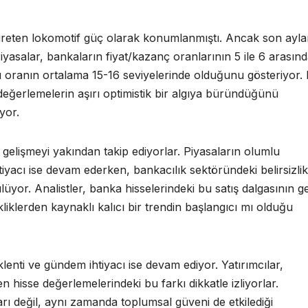
 üreten lokomotif güç olarak konumlanmıştı. Ancak son ayla
iyasalar, bankaların fiyat/kazanç oranlarının 5 ile 6 arasın
 bu oranın ortalama 15-16 seviyelerinde olduğunu gösteriyor.
değerlemelerin aşırı optimistik bir algıya büründüğünü
yor.
elişmeyi yakından takip ediyorlar. Piyasaların olumlu
yacı ise devam ederken, bankacılık sektöründeki belirsizlik
lüyor. Analistler, banka hisselerindeki bu satış dalgasının ge
liklerden kaynaklı kalıcı bir trendin başlangıcı mı olduğu
enti ve gündem ihtiyacı ise devam ediyor. Yatırımcılar,
 hisse değerlemelerindeki bu farkı dikkatle izliyorlar.
rı değil, aynı zamanda toplumsal güveni de etkilediği