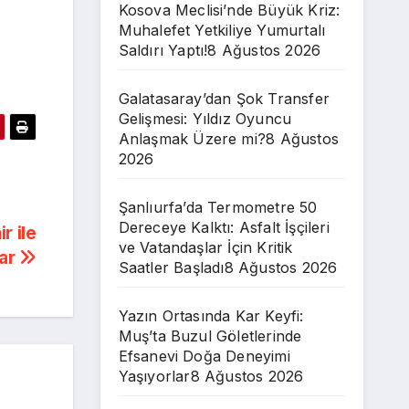
Kosova Meclisi’nde Büyük Kriz:
Muhalefet Yetkiliye Yumurtalı
Saldırı Yaptı!
8 Ağustos 2026
Galatasaray’dan Şok Transfer
Gelişmesi: Yıldız Oyuncu
Anlaşmak Üzere mi?
8 Ağustos
2026
Şanlıurfa’da Termometre 50
Dereceye Kalktı: Asfalt İşçileri
r ile
ve Vatandaşlar İçin Kritik
lar
Saatler Başladı
8 Ağustos 2026
Yazın Ortasında Kar Keyfi:
Muş’ta Buzul Göletlerinde
Efsanevi Doğa Deneyimi
Yaşıyorlar
8 Ağustos 2026