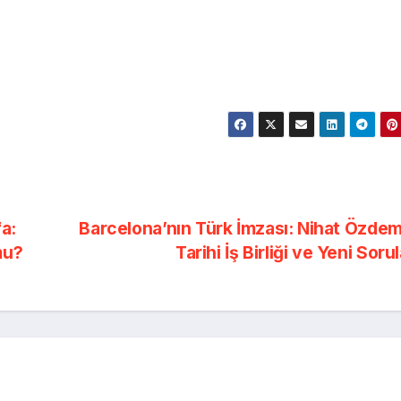
fa:
Barcelona’nın Türk İmzası: Nihat Özdemi
mu?
Tarihi İş Birliği ve Yeni Soru