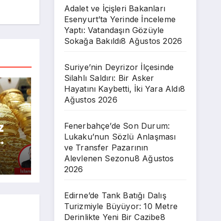
Adalet ve İçişleri Bakanları
Esenyurt’ta Yerinde İnceleme
Yaptı: Vatandaşın Gözüyle
Sokağa Bakıldı
8 Ağustos 2026
Suriye’nin Deyrizor İlçesinde
Silahlı Saldırı: Bir Asker
Hayatını Kaybetti, İki Yara Aldı
8
Ağustos 2026
z
Fenerbahçe’de Son Durum:
Lukaku’nun Sözlü Anlaşması
ve Transfer Pazarının
Alevlenen Sezonu
8 Ağustos
2026
r?
Edirne’de Tank Batığı Dalış
Turizmiyle Büyüyor: 10 Metre
Derinlikte Yeni Bir Cazibe
8