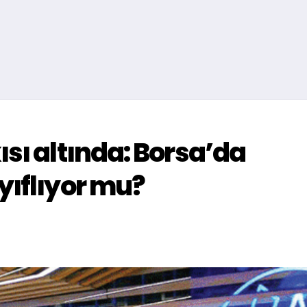
ısı altında: Borsa’da
yıflıyor mu?